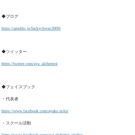
◆ブログ
https://ameblo.jp/luckyclover2009/
◆ツイッター
https://twitter.com/aya_alchemist
◆フェイスブック
・代表者
https://www.facebook.com/ayako.urita/
・スクール活動
https://www.facebook.com/aya.alchemic.studio/