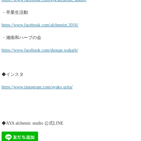
・卒業生活動
https://www.facebook.com/alchemist.2016/
・湘南和ハーブの会
https://www.facebook.com/shonan.waharb/
◆インスタ
https://www.instagram.com/ayako.urita/
◆AYA alchemic studio 公式LINE